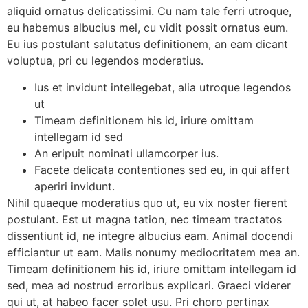
aliquid ornatus delicatissimi. Cu nam tale ferri utroque,
eu habemus albucius mel, cu vidit possit ornatus eum.
Eu ius postulant salutatus definitionem, an eam dicant
voluptua, pri cu legendos moderatius.
Ius et invidunt intellegebat, alia utroque legendos
ut
Timeam definitionem his id, iriure omittam
intellegam id sed
An eripuit nominati ullamcorper ius.
Facete delicata contentiones sed eu, in qui affert
aperiri invidunt.
Nihil quaeque moderatius quo ut, eu vix noster fierent
postulant. Est ut magna tation, nec timeam tractatos
dissentiunt id, ne integre albucius eam. Animal docendi
efficiantur ut eam. Malis nonumy mediocritatem mea an.
Timeam definitionem his id, iriure omittam intellegam id
sed, mea ad nostrud erroribus explicari. Graeci viderer
qui ut, at habeo facer solet usu. Pri choro pertinax